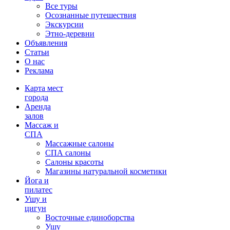
Все туры
Осознанные путешествия
Экскурсии
Этно-деревни
Объявления
Статьи
О нас
Реклама
Карта мест
города
Аренда
залов
Массаж и
СПА
Массажные салоны
СПА салоны
Салоны красоты
Магазины натуральной косметики
Йога и
пилатес
Ушу и
цигун
Восточные единоборства
Ушу