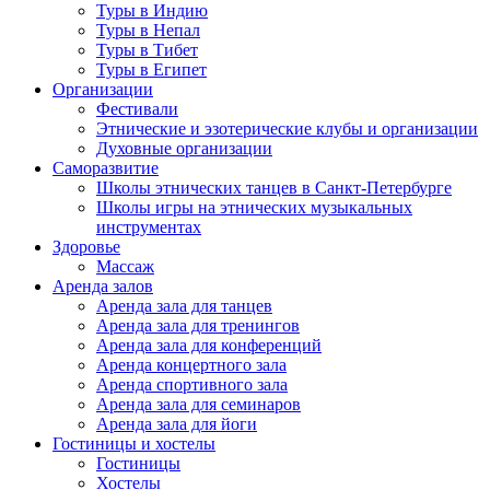
Туры в Индию
Туры в Непал
Туры в Тибет
Туры в Египет
Организации
Фестивали
Этнические и эзотерические клубы и организации
Духовные организации
Саморазвитие
Школы этнических танцев в Санкт-Петербурге
Школы игры на этнических музыкальных
инструментах
Здоровье
Массаж
Аренда залов
Аренда зала для танцев
Аренда зала для тренингов
Аренда зала для конференций
Аренда концертного зала
Аренда спортивного зала
Аренда зала для семинаров
Аренда зала для йоги
Гостиницы и хостелы
Гостиницы
Хостелы