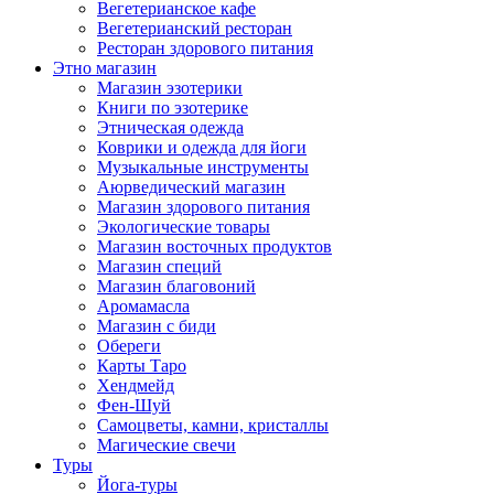
Вегетерианское кафе
Вегетерианский ресторан
Ресторан здорового питания
Этно магазин
Магазин эзотерики
Книги по эзотерике
Этническая одежда
Коврики и одежда для йоги
Музыкальные инструменты
Аюрведический магазин
Магазин здорового питания
Экологические товары
Магазин восточных продуктов
Магазин специй
Магазин благовоний
Аромамасла
Магазин с биди
Обереги
Карты Таро
Хендмейд
Фен-Шуй
Самоцветы, камни, кристаллы
Магические свечи
Туры
Йога-туры