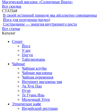
Магический магазин «Солнечные Врата»
Все скидки
СТАТЬИ
В своей истинной природе мы абсолютно совершенны
Йога для похудения (видео)
Сострадание — энергия внутреннего роста
Все статьи
Каталог
Спорт
Йога
У-шу
Цигун
Тайцзицюань
Чайные
Чайные клубы
Чайные магазины
Чайная церемония
Интернет магазины чая
Да Хун Пао
Пуэр
Те Гуань Инь
Молочный Улун
Этнические кафе
Индийский ресторан