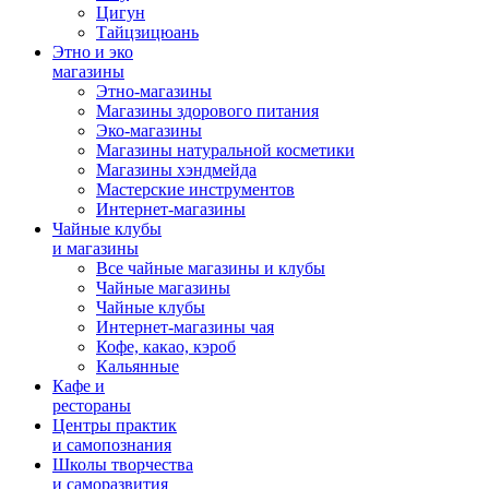
Цигун
Тайцзицюань
Этно и эко
магазины
Этно-магазины
Магазины здорового питания
Эко-магазины
Магазины натуральной косметики
Магазины хэндмейда
Мастерские инструментов
Интернет-магазины
Чайные клубы
и магазины
Все чайные магазины и клубы
Чайные магазины
Чайные клубы
Интернет-магазины чая
Кофе, какао, кэроб
Кальянные
Кафе и
рестораны
Центры практик
и самопознания
Школы творчества
и саморазвития