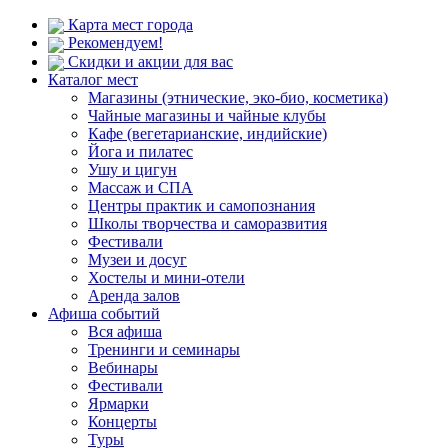
Карта мест города
Рекомендуем!
Скидки и акции для вас
Каталог мест
Магазины (этнические, эко-био, косметика)
Чайные магазины и чайные клубы
Кафе (вегетарианские, индийские)
Йога и пилатес
Ушу и цигун
Массаж и СПА
Центры практик и самопознания
Школы творчества и саморазвития
Фестивали
Музеи и досуг
Хостелы и мини-отели
Аренда залов
Афиша событий
Вся афиша
Тренинги и семинары
Вебинары
Фестивали
Ярмарки
Концерты
Туры