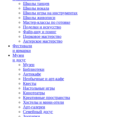
Школы танцев
Школы вокала
Школы игры на инструментах
Школы живописи
Мастер-классы по готовке
Поделки и искусство
Файр-шоу и поинг
Цирковое мастерство
Актерское мастерство
Фестивали
и ярмарки
Музеи
и досуг
Музеи
Библиотеки
Антикафе
Необычные и арт-кафе
Квесты
Настольные игры
Кинотеатры
Креативные пространства
Хостелы и мини-отели
Арт-галереи
Семейный досуг
Зоопарки