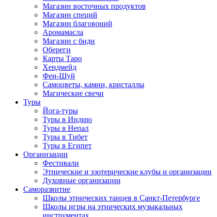
Магазин восточных продуктов
Магазин специй
Магазин благовоний
Аромамасла
Магазин с биди
Обереги
Карты Таро
Хендмейд
Фен-Шуй
Самоцветы, камни, кристаллы
Магические свечи
Туры
Йога-туры
Туры в Индию
Туры в Непал
Туры в Тибет
Туры в Египет
Организации
Фестивали
Этнические и эзотерические клубы и организации
Духовные организации
Саморазвитие
Школы этнических танцев в Санкт-Петербурге
Школы игры на этнических музыкальных
инструментах