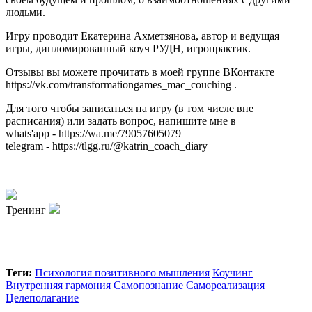
людьми.
Игру проводит Екатерина Ахметзянова, автор и ведущая
игры, дипломированный коуч РУДН, игропрактик.
Отзывы вы можете прочитать в моей группе ВКонтакте
https://vk.com/transformationgames_mac_couching .
Для того чтобы записаться на игру (в том числе вне
расписания) или задать вопрос, напишите мне в
whats'app - https://wa.me/79057605079
telegram - https://tlgg.ru/@katrin_coach_diary
Тренинг
Теги:
Психология позитивного мышления
Коучинг
Внутренняя гармония
Самопознание
Самореализация
Целеполагание