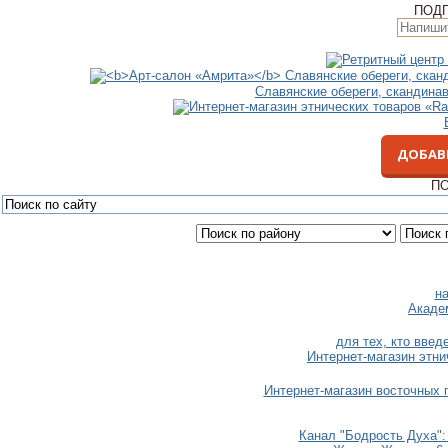
ПОД
Славянские обереги, скандина
ДОБАВ
ПО
н
Акаде
для тех, кто вве
Интернет-магазин этни
Интернет-магазин восточных 
Канал "Бодрость Духа": 