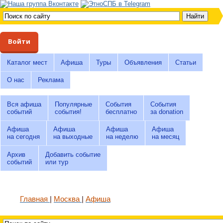
Войти
Каталог мест
Афиша
Туры
Объявления
Статьи
О нас
Реклама
Вся афиша
Популярные
События
События
событий
события!
бесплатно
за donation
Афиша
Афиша
Афиша
Афиша
на сегодня
на выходные
на неделю
на месяц
Архив
Добавить событие
событий
или тур
Главная
Москва
Афиша