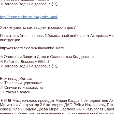
🔆Заговор Воды на здоровье💧💪
http://assgard.tilda.ws/slavyanka_kardi
Хотите узнать, как защитить семью и дом?
Регистрируйтесь на новый бесплатный вебинар от Академии Н
инструкции
http://assgard.tilda.ws/slavyanka_kardi
🔆Очистка и Защита Дома в Славянском Колдовстве.
🔆Работа с Домовым 🧸🧙🏼‍♂️
🔆Заговор Воды на здоровье💧💪
Вам понадобится:
✅ Три свечи церковные
✅ Спички или зажигалка
✅Стакан с водой
👩🏻‍🏫 Мастер-класс проводит Мария Карди: Преподаватель А
Магистр и Инструктор 2-й категории ДАО Рейки-Иггдрасиль, Р
союза, Член Ордена Древа Мира, Заслуженный натуропат Европ
научного общества “за выдающиеся достижения в профессиона