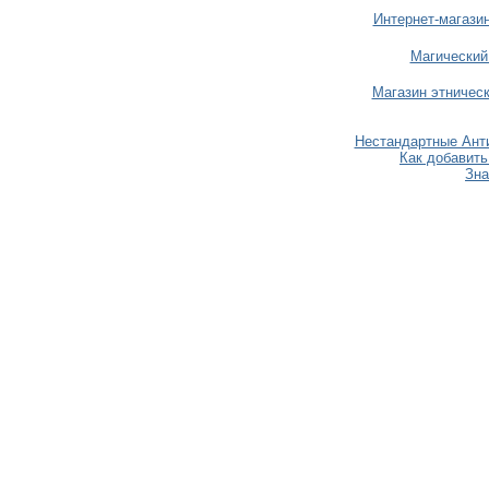
Интернет-магази
Магический
Магазин этничес
Нестандартные Анти
Как добавить
Зна