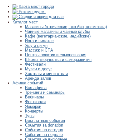
Карта мест города
Рекомендуем!
Скидки и акции для вас
Каталог мест
Магазины (этнические, эко-био, косметика)
Чайные магазины и чайные клубы
Кафе (вегетарианские, индийские)
Йога и пилатес
Ушу и цигун
Массаж и СПА
Центры практик и самопознания
Школы творчества и саморазвития
Фестивали
Музеи и досуг
Хостелы и мини-отели
Аренда залов
Афиша событий
Вся афиша
Тренинги и семинары
Вебинары
Фестивали
Ярмарки
Концерты
Туры
Бесплатные события
События за donation
События на сегодня
События на неделю
События на выходные