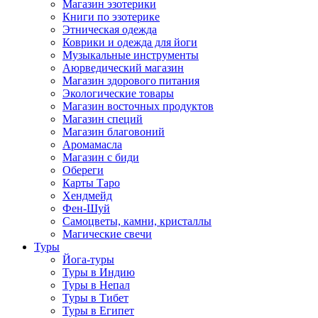
Магазин эзотерики
Книги по эзотерике
Этническая одежда
Коврики и одежда для йоги
Музыкальные инструменты
Аюрведический магазин
Магазин здорового питания
Экологические товары
Магазин восточных продуктов
Магазин специй
Магазин благовоний
Аромамасла
Магазин с биди
Обереги
Карты Таро
Хендмейд
Фен-Шуй
Самоцветы, камни, кристаллы
Магические свечи
Туры
Йога-туры
Туры в Индию
Туры в Непал
Туры в Тибет
Туры в Египет