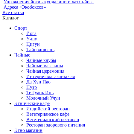
Упражнения йоги - кундалини и хатха-йога
Адреса «Экобоксов»
Все статьи
Каталог
Спорт
Йога
У-шу
Цигун
Тайцзицюань
Чайные
Чайные клубы
Чайные магазины
Чайная церемония
Интернет магазины чая
Да Хун Пао
Пуэр
Те Гуань Инь
Молочный Улун
Этнические кафе
Индийский ресторан
Вегетерианское кафе
Вегетерианский ресторан
Ресторан здорового питания
Этно магазин