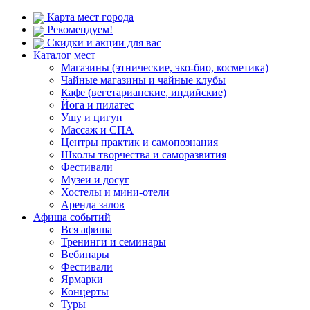
Карта мест города
Рекомендуем!
Скидки и акции для вас
Каталог мест
Магазины (этнические, эко-био, косметика)
Чайные магазины и чайные клубы
Кафе (вегетарианские, индийские)
Йога и пилатес
Ушу и цигун
Массаж и СПА
Центры практик и самопознания
Школы творчества и саморазвития
Фестивали
Музеи и досуг
Хостелы и мини-отели
Аренда залов
Афиша событий
Вся афиша
Тренинги и семинары
Вебинары
Фестивали
Ярмарки
Концерты
Туры