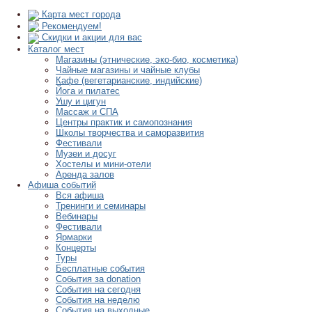
Карта мест города
Рекомендуем!
Скидки и акции для вас
Каталог мест
Магазины (этнические, эко-био, косметика)
Чайные магазины и чайные клубы
Кафе (вегетарианские, индийские)
Йога и пилатес
Ушу и цигун
Массаж и СПА
Центры практик и самопознания
Школы творчества и саморазвития
Фестивали
Музеи и досуг
Хостелы и мини-отели
Аренда залов
Афиша событий
Вся афиша
Тренинги и семинары
Вебинары
Фестивали
Ярмарки
Концерты
Туры
Бесплатные события
События за donation
События на сегодня
События на неделю
События на выходные