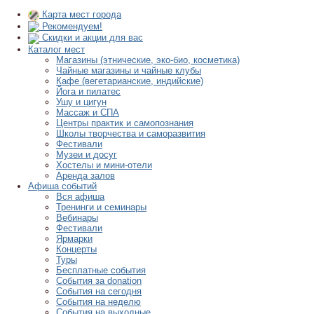
Карта мест города
Рекомендуем!
Скидки и акции для вас
Каталог мест
Магазины (этнические, эко-био, косметика)
Чайные магазины и чайные клубы
Кафе (вегетарианские, индийские)
Йога и пилатес
Ушу и цигун
Массаж и СПА
Центры практик и самопознания
Школы творчества и саморазвития
Фестивали
Музеи и досуг
Хостелы и мини-отели
Аренда залов
Афиша событий
Вся афиша
Тренинги и семинары
Вебинары
Фестивали
Ярмарки
Концерты
Туры
Бесплатные события
События за donation
События на сегодня
События на неделю
События на выходные