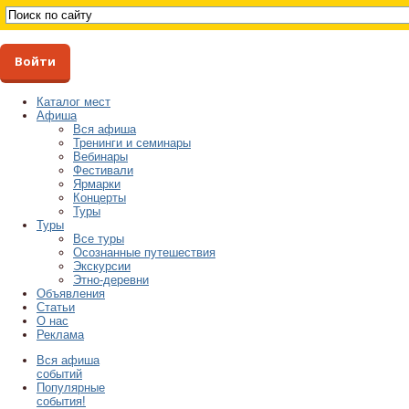
Войти
Каталог мест
Афиша
Вся афиша
Тренинги и семинары
Вебинары
Фестивали
Ярмарки
Концерты
Туры
Туры
Все туры
Осознанные путешествия
Экскурсии
Этно-деревни
Объявления
Статьи
О нас
Реклама
Вся афиша
событий
Популярные
события!