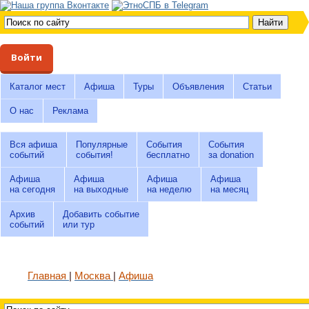
Войти
Каталог мест
Афиша
Туры
Объявления
Статьи
О нас
Реклама
Вся афиша
Популярные
События
События
событий
события!
бесплатно
за donation
Афиша
Афиша
Афиша
Афиша
на сегодня
на выходные
на неделю
на месяц
Архив
Добавить событие
событий
или тур
Главная
Москва
Афиша