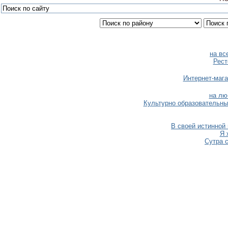
на вс
Рест
Интернет-мага
на лю
Культурно образовательны
В своей истинной
Я 
Сутра 