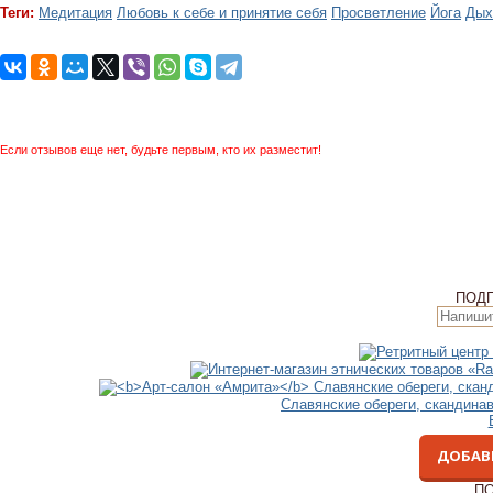
Теги:
Медитация
Любовь к себе и принятие себя
Просветление
Йога
Дых
Если отзывов еще нет, будьте первым, кто их разместит!
ПОД
Славянские обереги, скандина
ДОБАВ
ПО