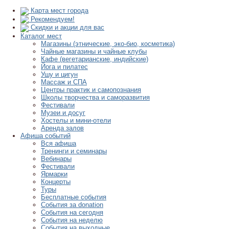
Карта мест города
Рекомендуем!
Скидки и акции для вас
Каталог мест
Магазины (этнические, эко-био, косметика)
Чайные магазины и чайные клубы
Кафе (вегетарианские, индийские)
Йога и пилатес
Ушу и цигун
Массаж и СПА
Центры практик и самопознания
Школы творчества и саморазвития
Фестивали
Музеи и досуг
Хостелы и мини-отели
Аренда залов
Афиша событий
Вся афиша
Тренинги и семинары
Вебинары
Фестивали
Ярмарки
Концерты
Туры
Бесплатные события
События за donation
События на сегодня
События на неделю
События на выходные