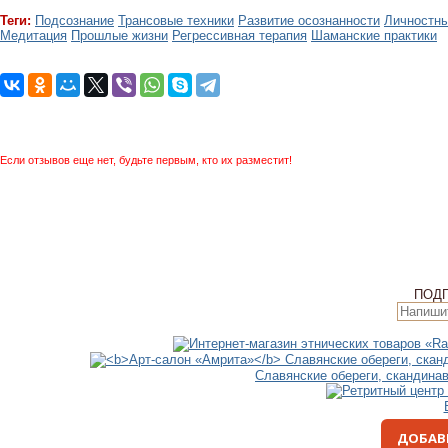
Теги:
Подсознание
Трансовые техники
Развитие осознанности
Личностны
Медитация
Прошлые жизни
Регрессивная терапия
Шаманские практики
Если отзывов еще нет, будьте первым, кто их разместит!
ПОД
Славянские обереги, скандина
ДОБАВ