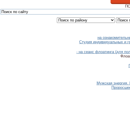
ПО
на ознакомительн
Студия индивидуальных и г
- на сеанс флоатинга (для п
Флоат
Мужская энергия. 
Проросшее