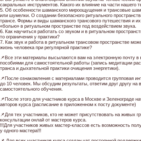
сакральных инструментов. Какого их влияние на части нашего т
5. Об особенности шаманского мироощущения и трансовые шам
или шумелки. О создании безопасного ритуального пространств
трансе. Формы и виды шаманского трансового путешествия и их
«болью» в ритуальном пространстве под воздействием звука.
6. Как научиться работать со звуком и в ритуальном пространс
то ограничения у практики?
7. Как звук и работа в ритуальном трансовом пространстве мож
жизнь человека при регулярной практике?
📌Все эти материалы высылаются вам на электронную почту в 
пособиями для самостоятельной работы (запись медитации рас
транса и дыхательной практики очищения энергетики).
📌После ознакомления с материалами проводится групповая ин
до 10 человек. Мы обсудим результаты, ответим друг другу на 
самостоятельного обучения.
📌После этого для участников курса в Москве и Зеленограде н
авторов курса (расписание в приложенном к посту документе)
📌Для тех участников, кто не может присутствовать на живых г
консультации онлай от мастеров курса.
!!!Для участников живых мастер-классов есть возможность пол
у одного мастера!!!
📌 Для всех участников курса создан чат постоянной поддержк