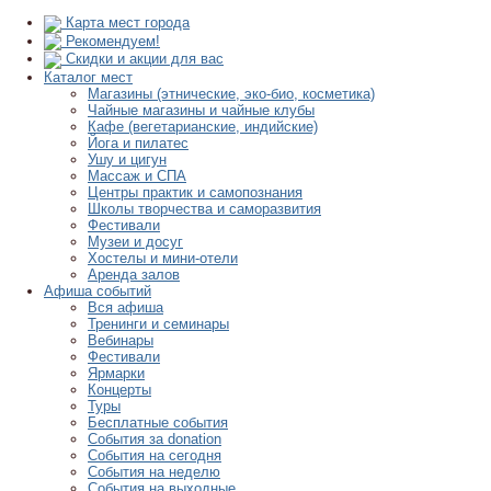
Карта мест города
Рекомендуем!
Скидки и акции для вас
Каталог мест
Магазины (этнические, эко-био, косметика)
Чайные магазины и чайные клубы
Кафе (вегетарианские, индийские)
Йога и пилатес
Ушу и цигун
Массаж и СПА
Центры практик и самопознания
Школы творчества и саморазвития
Фестивали
Музеи и досуг
Хостелы и мини-отели
Аренда залов
Афиша событий
Вся афиша
Тренинги и семинары
Вебинары
Фестивали
Ярмарки
Концерты
Туры
Бесплатные события
События за donation
События на сегодня
События на неделю
События на выходные