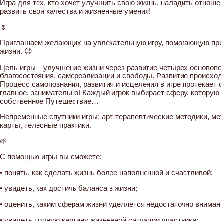
Игра для тех, кто хочет улучшить свою жизнь, наладить отнош
развить свои качества и жизненные умения!
🌷
Приглашаем желающих на увлекательную игру, помогающую при
жизни. 😉
Цель игры – улучшение жизни через развитие четырех основоп
благосостояния, самореализации и свободы. Развитие происход
Процесс самопознания, развития и исцеления в игре протекает о
главное, занимательно! Каждый игрок выбирает сферу, которую 
собственное Путешествие…
Непременные спутники игры: арт-терапевтические методики, м
карты, телесные практики.
🌱
С помощью игры вы сможете:
• понять, как сделать жизнь более наполненной и счастливой;
• увидеть, как достичь баланса в жизни;
• оценить, каким сферам жизни уделяется недостаточно вниман
• увидеть полную картину жизненной ситуации участника;