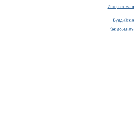
Интернет-мага
Буддийские
Как добавить