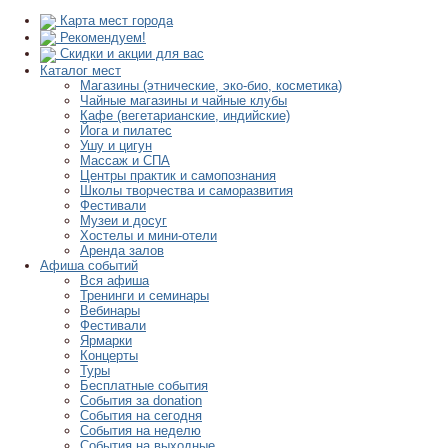
Карта мест города
Рекомендуем!
Скидки и акции для вас
Каталог мест
Магазины (этнические, эко-био, косметика)
Чайные магазины и чайные клубы
Кафе (вегетарианские, индийские)
Йога и пилатес
Ушу и цигун
Массаж и СПА
Центры практик и самопознания
Школы творчества и саморазвития
Фестивали
Музеи и досуг
Хостелы и мини-отели
Аренда залов
Афиша событий
Вся афиша
Тренинги и семинары
Вебинары
Фестивали
Ярмарки
Концерты
Туры
Бесплатные события
События за donation
События на сегодня
События на неделю
События на выходные