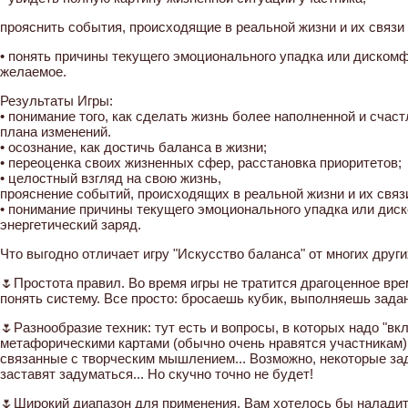
прояснить события, происходящие в реальной жизни и их связи
• понять причины текущего эмоционального упадка или дискомф
желаемое.
Результаты Игры:
• понимание того, как сделать жизнь более наполненной и счас
плана изменений.
• осознание, как достичь баланса в жизни;
• переоценка своих жизненных сфер, расстановка приоритетов;
• целостный взгляд на свою жизнь,
прояснение событий, происходящих в реальной жизни и их связ
• понимание причины текущего эмоционального упадка или дис
энергетический заряд.
Что выгодно отличает игру "Искусство баланса" от многих други
🌷Простота правил. Во время игры не тратится драгоценное врем
понять систему. Все просто: бросаешь кубик, выполняешь задан
🌷Разнообразие техник: тут есть и вопросы, в которых надо "вк
метафорическими картами (обычно очень нравятся участникам)
связанные с творческим мышлением... Возможно, некоторые зад
заставят задуматься... Но скучно точно не будет!
🌷Широкий диапазон для применения. Вам хотелось бы наладит