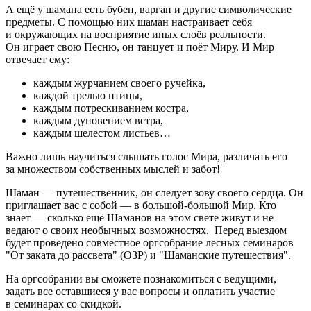
А ещё у шамана есть бубен, варган и другие символические
предметы. С помощью них шаман настраивает себя
и окружающих на восприятие иных слоёв реальности.
Он играет свою Песню, он танцует и поёт Миру. И Мир
отвечает ему:
каждым журчанием своего ручейка,
каждой трелью птицы,
каждым потрескиванием костра,
каждым дуновением ветра,
каждым шелестом листьев…
Важно лишь научиться слышать голос Мира, различать его
за множеством собственных мыслей и забот!
Шаман — путешественник, он следует зову своего сердца. Он
приглашает вас с собой — в большой-большой Мир. Кто
знает — сколько ещё Шаманов на этом свете живут и не
ведают о своих необычных возможностях. Перед выездом
будет проведено совместное оргсобрание лесных семинаров
"От заката до рассвета" (ОЗР) и "Шаманские путешествия".
На оргсобрании вы сможете познакомиться с ведущими,
задать все оставшиеся у вас вопросы и оплатить участие
в семинарах со скидкой.