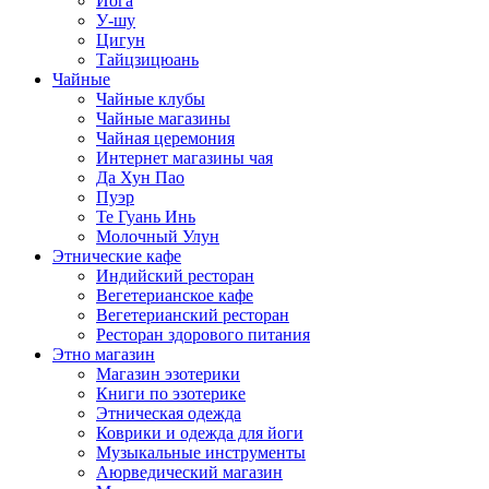
Йога
У-шу
Цигун
Тайцзицюань
Чайные
Чайные клубы
Чайные магазины
Чайная церемония
Интернет магазины чая
Да Хун Пао
Пуэр
Те Гуань Инь
Молочный Улун
Этнические кафе
Индийский ресторан
Вегетерианское кафе
Вегетерианский ресторан
Ресторан здорового питания
Этно магазин
Магазин эзотерики
Книги по эзотерике
Этническая одежда
Коврики и одежда для йоги
Музыкальные инструменты
Аюрведический магазин