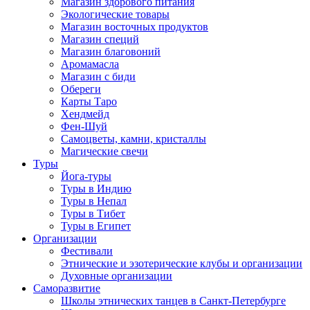
Магазин здорового питания
Экологические товары
Магазин восточных продуктов
Магазин специй
Магазин благовоний
Аромамасла
Магазин с биди
Обереги
Карты Таро
Хендмейд
Фен-Шуй
Самоцветы, камни, кристаллы
Магические свечи
Туры
Йога-туры
Туры в Индию
Туры в Непал
Туры в Тибет
Туры в Египет
Организации
Фестивали
Этнические и эзотерические клубы и организации
Духовные организации
Саморазвитие
Школы этнических танцев в Санкт-Петербурге