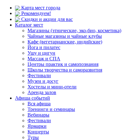
Карта мест города
Рекомендуем!
Скидки и акции для вас
Каталог мест
Магазины (этнические, эко-био, косметика)
Чайные магазины и чайные клубы
Кафе (вегетарианские, индийские)
Йога и пилатес
Ушу и цигун
Массаж и СПА
Центры практик и самопознания
Школы творчества и саморазвития
Фестивали
Музеи и досуг
Хостелы и мини-отели
Аренда залов
Афиша событий
Вся афиша
Тренинги и семинары
Вебинары
Фестивали
Ярмарки
Концерты
Туры