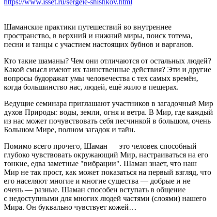
https://www.isset.ru/sergeie-shishkov.html
Шаманские практики путешествий во внутреннее
пространство, в верхний и нижний миры, поиск тотема,
песни и танцы с участием настоящих бубнов и варганов.
Кто такие шаманы? Чем они отличаются от остальных людей?
Какой смысл имеют их таинственные действия? Эти и другие
вопросы будоражат умы человечества с тех самых времён,
когда большинство нас, людей, ещё жило в пещерах.
Ведущие семинара приглашают участников в загадочный Мир
духов Природы: воды, земли, огня и ветра. В Мир, где каждый
из нас может почувствовать себя песчинкой в большом, очень
Большом Мире, полном загадок и тайн.
Помимо всего прочего, Шаман — это человек способный
глубоко чувствовать окружающий Мир, настраиваться на его
тонкие, едва заметные "вибрации". Шаман знает, что наш
Мир не так прост, как может показаться на первый взгляд, что
его населяют многие и многие существа — добрые и не
очень — разные. Шаман способен вступать в общение
с недоступными для многих людей частями (слоями) нашего
Мира. Он буквально чувствует кожей…