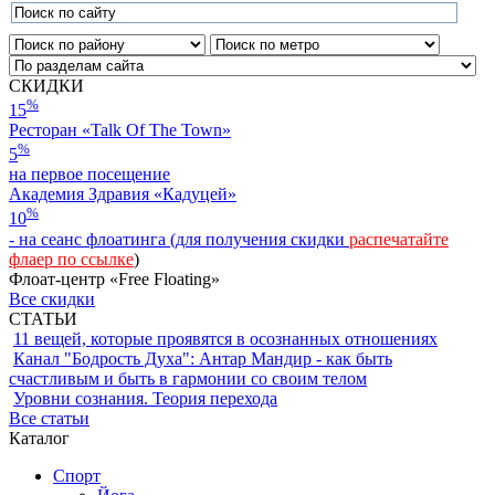
СКИДКИ
%
15
Ресторан «Talk Of The Town»
%
5
на первое посещение
Академия Здравия «Кадуцей»
%
10
- на сеанс флоатинга (для получения скидки
распечатайте
флаер по ссылке
)
Флоат-центр «Free Floating»
Все скидки
СТАТЬИ
11 вещей, которые проявятся в осознанных отношениях
Канал "Бодрость Духа": Антар Мандир - как быть
счастливым и быть в гармонии со своим телом
Уровни сознания. Теория перехода
Все статьи
Каталог
Спорт