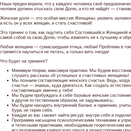
Наши предки верили, что у каждого человека своё предназначен
человек должен отыскать свою Долю, а кто её найдёт — стано
Женская доля — это особая миссия Женщины: развить заложен
а есть он у всех женщин, и стать счастливой!
Это тренинг о том, как ощутить себя Состоявшейся Женщиной и
самой собой за свою Долю, чтобы изменить её к лучшему и обр
Любая женщина — сумасшедшая птица, любая! Проблема в том
стремятся научиться не летать, а только вить гнезда!
Что будет на тренинге?
Минимум теории, максимум практики. Мы будем восстанав
слушать рассказы об успешных и счастливых женщинах!
Мы познаем составляющие женского счастья. Ведь, когда 
счастья — знаешь, куда двигаться. Как создать естествен
составляющих именно у тебя!
Мы будем пробуждать в себе базовые женские состояния 
в другое естественным образом, не задумываясь;
Мы будем находить внутренний баланс и гармонию, учить
бури, не теряя себя.
Каждая из вас сможет найти ресурс внутри себя и подключ
Программа насыщена психологическими техниками и упр
и телесными практиками, необходимым теоретическим ма
исследованиями клиентского опыта и разносторонним опы