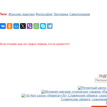
Теги:
Женские практики
Философия
Эзотерика
Самопознание
Если отзывов еще нет, будьте первым, кто их разместит!
ПОД
Славянские обереги, скандина