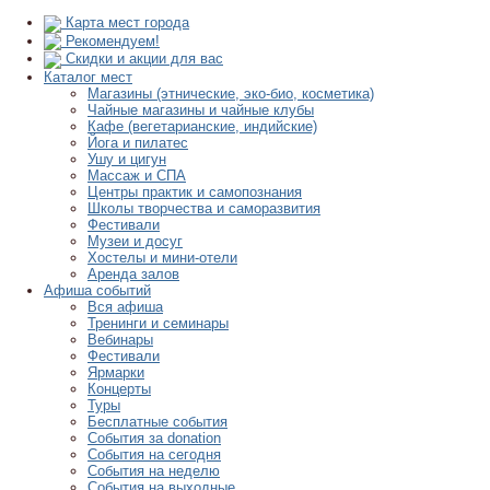
Карта мест города
Рекомендуем!
Скидки и акции для вас
Каталог мест
Магазины (этнические, эко-био, косметика)
Чайные магазины и чайные клубы
Кафе (вегетарианские, индийские)
Йога и пилатес
Ушу и цигун
Массаж и СПА
Центры практик и самопознания
Школы творчества и саморазвития
Фестивали
Музеи и досуг
Хостелы и мини-отели
Аренда залов
Афиша событий
Вся афиша
Тренинги и семинары
Вебинары
Фестивали
Ярмарки
Концерты
Туры
Бесплатные события
События за donation
События на сегодня
События на неделю
События на выходные