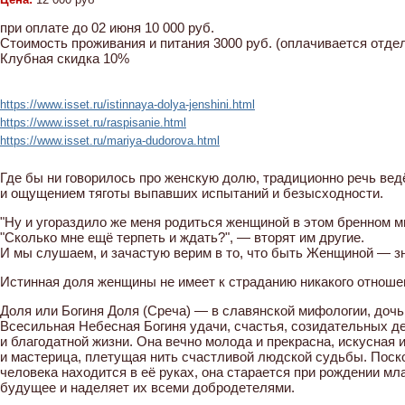
при оплате до 02 июня 10 000 руб.
Стоимость проживания и питания 3000 руб. (оплачивается отде
Клубная скидка 10%
https://www.isset.ru/istinnaya-dolya-jenshini.html
https://www.isset.ru/raspisanie.html
https://www.isset.ru/mariya-dudorova.html
Где бы ни говорилось про женскую долю, традиционно речь вед
и ощущением тяготы выпавших испытаний и безысходности.
"Ну и угораздило же меня родиться женщиной в этом бренном м
"Сколько мне ещё терпеть и ждать?", — вторят им другие.
И мы слушаем, и зачастую верим в то, что быть Женщиной — з
Истинная доля женщины не имеет к страданию никакого отноше
Доля или Богиня Доля (Среча) — в славянской мифологии, доч
Всесильная Небесная Богиня удачи, счастья, созидательных д
и благодатной жизни. Она вечно молода и прекрасна, искусная
и мастерица, плетущая нить счастливой людской судьбы. Поск
человека находится в её руках, она старается при рождении м
будущее и наделяет их всеми добродетелями.