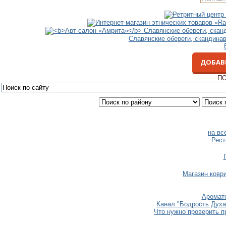
Славянские обереги, скандина
ДОБАВ
ПО
на вс
Рест
Магазин коври
Аромате
Канал "Бодрость Духа
Что нужно проверить п