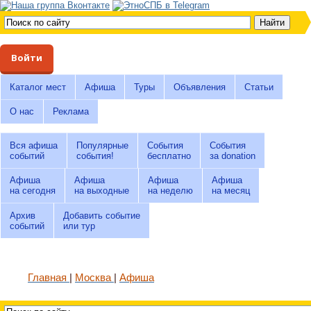
Войти
Каталог мест
Афиша
Туры
Объявления
Статьи
О нас
Реклама
Вся афиша
Популярные
События
События
событий
события!
бесплатно
за donation
Афиша
Афиша
Афиша
Афиша
на сегодня
на выходные
на неделю
на месяц
Архив
Добавить событие
событий
или тур
Главная
Москва
Афиша