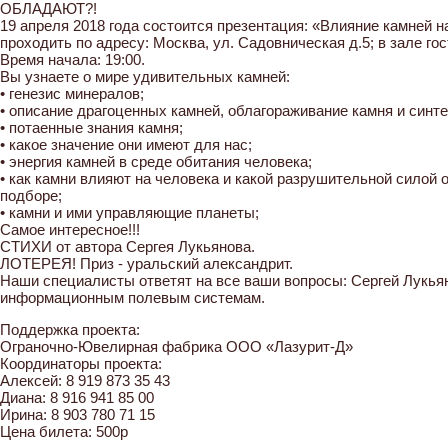
ОБЛАДАЮТ?!
19 апреля 2018 года состоится презентация: «Влияние камней н
проходить по адресу: Москва, ул. Садовническая д.5; в зале г
Время начала: 19:00.
Вы узнаете о мире удивительных камней:
• генезис минералов;
• описание драгоценных камней, облагораживание камня и синт
• потаенные знания камня;
• какое значение они имеют для нас;
• энергия камней в среде обитания человека;
• как камни влияют на человека и какой разрушительной силой 
подборе;
• камни и ими управляющие планеты;
Самое интересное!!!
СТИХИ от автора Сергея Лукьянова.
ЛОТЕРЕЯ! Приз - уральский александрит.
Наши специалисты ответят на все ваши вопросы: Сергей Лукьяно
информационным полевым системам.
Поддержка проекта:
Ограночно-Ювелирная фабрика ООО «Лазурит-Д»
Координаторы проекта:
Алексей: 8 919 873 35 43
Диана: 8 916 941 85 00
Ирина: 8 903 780 71 15
Цена билета: 500р