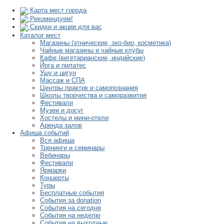
Карта мест города
Рекомендуем!
Скидки и акции для вас
Каталог мест
Магазины (этнические, эко-био, косметика)
Чайные магазины и чайные клубы
Кафе (вегетарианские, индийские)
Йога и пилатес
Ушу и цигун
Массаж и СПА
Центры практик и самопознания
Школы творчества и саморазвития
Фестивали
Музеи и досуг
Хостелы и мини-отели
Аренда залов
Афиша событий
Вся афиша
Тренинги и семинары
Вебинары
Фестивали
Ярмарки
Концерты
Туры
Бесплатные события
События за donation
События на сегодня
События на неделю
События на выходные