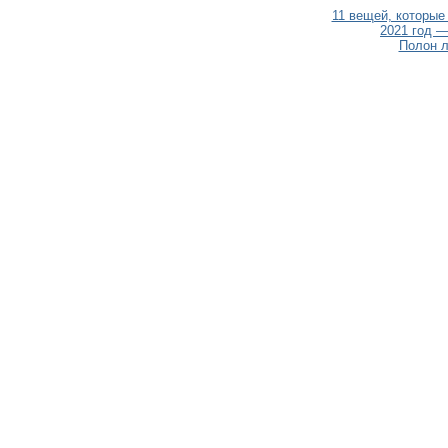
11 вещей, которые
2021 год 
Полон л