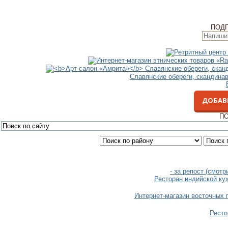
ПОД
Славянские обереги, скандина
ДОБАВ
ПО
- за репост (смот
Ресторан индийской ку
Интернет-магазин восточных 
Ресто