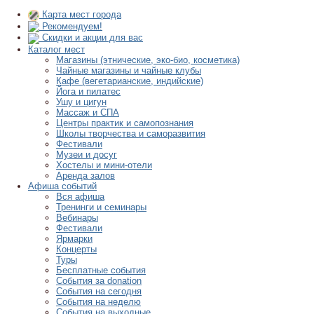
Карта мест города
Рекомендуем!
Скидки и акции для вас
Каталог мест
Магазины (этнические, эко-био, косметика)
Чайные магазины и чайные клубы
Кафе (вегетарианские, индийские)
Йога и пилатес
Ушу и цигун
Массаж и СПА
Центры практик и самопознания
Школы творчества и саморазвития
Фестивали
Музеи и досуг
Хостелы и мини-отели
Аренда залов
Афиша событий
Вся афиша
Тренинги и семинары
Вебинары
Фестивали
Ярмарки
Концерты
Туры
Бесплатные события
События за donation
События на сегодня
События на неделю
События на выходные