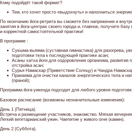
Кому подойдёт такой формат?
Тем, кто хочет просто «выдохнуть» и наполниться энерги
По окончанию йога-ретрита вы сможете без напряжения и внут
занятия в йога-центрах своего города и, главное, получите баз
и корректной самостоятельной практики!
В программе :
Сукшма-вьяяма (суставная гимнастика) для разогрева, ув
подготовки тела к последующей практике асан;
Асаны хатха йоги для оздоровления организма, развития г
отстройка асан;
Сурья Намаскар (Приветствие Солнцу) и Чандра Намаскар
Пранаяма для очистки каналов энергетического тела и на
(праной);
Программа йога-уикенда подходит для любого уровня подготовк
Базовое расписание (возможны незначительные изменения):
День 1 (Пятница).
Встреча и размещение участников, знакомство. Мягкая вечерняя
Легкий вегетарианский ужин. Чаепитие у живого огня (камин).
День 2 (Суббота).