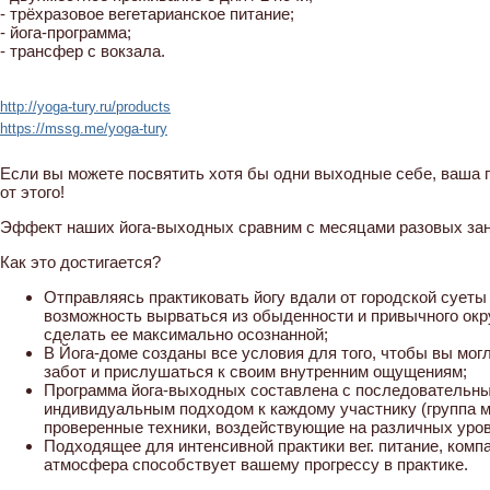
- трёхразовое вегетарианское питание;
- йога-программа;
- трансфер с вокзала.
http://yoga-tury.ru/products
https://mssg.me/yoga-tury
Если вы можете посвятить хотя бы одни выходные себе, ваша 
от этого!
Эффект наших йога-выходных сравним с месяцами разовых заня
Как это достигается?
Отправляясь практиковать йогу вдали от городской суеты
возможность вырваться из обыденности и привычного окру
сделать ее максимально осознанной;
В Йога-доме созданы все условия для того, чтобы вы мог
забот и прислушаться к своим внутренним ощущениям;
Программа йога-выходных составлена с последовательны
индивидуальным подходом к каждому участнику (группа ма
проверенные техники, воздействующие на различных уров
Подходящее для интенсивной практики вег. питание, ком
атмосфера способствует вашему прогрессу в практике.