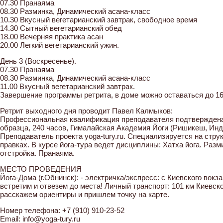
07.30 Пранаяма
08.30 Разминка, Динамический асана-класс
10.30 Вкусный вегетарианский завтрак, свободное время
14.30 Сытный вегетарианский обед
18.00 Вечерняя практика асан
20.00 Легкий вегетарианский ужин.
День 3 (Воскресенье).
07.30 Пранаяма
08.30 Разминка, Динамический асана-класс
11.00 Вкусный вегетарианский завтрак.
Завершение программы ретрита, в доме можно оставаться до 16
Ретрит выходного дня проводит Павел Калмыков:
Профессиональная квалификация преподавателя подтвержден
образца, 240 часов, Гималайская Академия Йоги (Ришикеш, Инди
Преподаватель проекта yoga-tury.ru. Специализируется на стру
правках. В курсе йога-тура ведет дисциплины: Хатха йога. Раз
отстройка. Пранаяма.
МЕСТО ПРОВЕДЕНИЯ
Йога-Дома (г.Обнинск): - электричка/экспресс: с Киевского вок
встретим и отвезем до места! Личный транспорт: 101 км Киевско
расскажем ориентиры и пришлем точку на карте.
Номер телефона: +7 (910) 910-23-52
Email: info@yoga-tury.ru