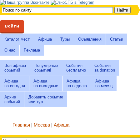
Войти
Каталог мест
Афиша
Туры
Объявления
Статьи
О нас
Реклама
Вся афиша
Популярные
События
События
событий
события!
бесплатно
за donation
Афиша
Афиша
Афиша
Афиша
на сегодня
на выходные
на неделю
на месяц
Архив
Добавить событие
событий
или тур
Главная
Москва
Афиша