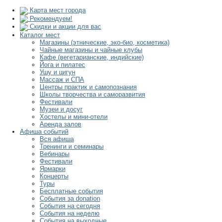
Карта мест города
Рекомендуем!
Скидки и акции для вас
Каталог мест
Магазины (этнические, эко-био, косметика)
Чайные магазины и чайные клубы
Кафе (вегетарианские, индийские)
Йога и пилатес
Ушу и цигун
Массаж и СПА
Центры практик и самопознания
Школы творчества и саморазвития
Фестивали
Музеи и досуг
Хостелы и мини-отели
Аренда залов
Афиша событий
Вся афиша
Тренинги и семинары
Вебинары
Фестивали
Ярмарки
Концерты
Туры
Бесплатные события
События за donation
События на сегодня
События на неделю
События на выходные