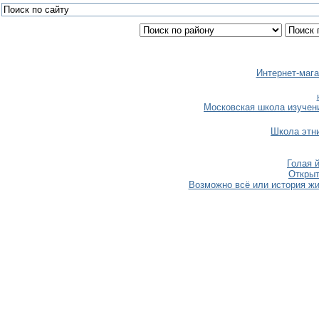
Интернет-мага
Московская школа изучен
Школа этн
Голая й
Откры
Возможно всё или история жи