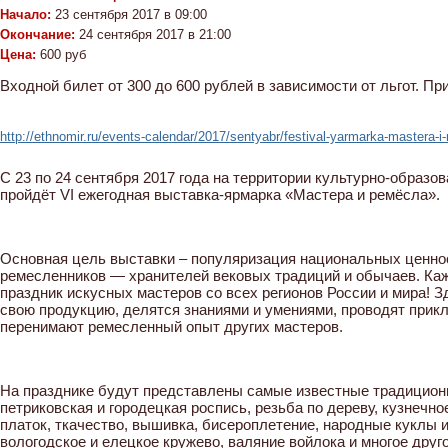
Начало:
23 сентября 2017 в 09:00
Окончание:
24 сентября 2017 в 21:00
Цена:
600 руб
Входной билет от 300 до 600 рублей в зависимости от льгот. Пр
http://ethnomir.ru/events-calendar/2017/sentyabr/festival-yarmarka-mastera-i
С 23 по 24 сентября 2017 года на территории культурно-обра
пройдёт VI ежегодная выставка-ярмарка «Мастера и ремёсла».
Основная цель выставки – популяризация национальных ценно
ремесленников — хранителей вековых традиций и обычаев. К
праздник искусных мастеров со всех регионов России и мира! 
свою продукцию, делятся знаниями и умениями, проводят прик
перенимают ремесленный опыт других мастеров.
На празднике будут представлены самые известные традицион
петриковская и городецкая роспись, резьба по дереву, кузнечно
платок, ткачество, вышивка, бисероплетение, народные куклы и
вологодское и елецкое кружево, валяние войлока и многое друго