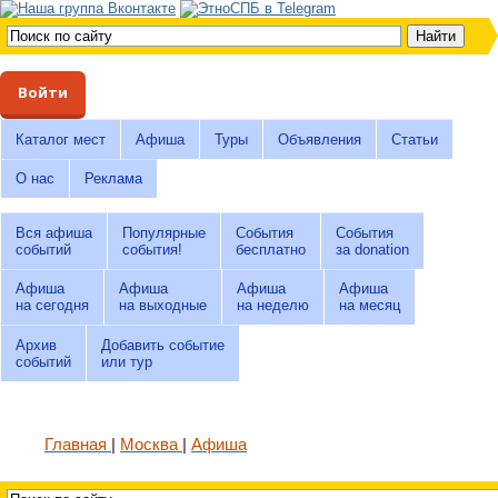
Войти
Каталог мест
Афиша
Туры
Объявления
Статьи
О нас
Реклама
Вся афиша
Популярные
События
События
событий
события!
бесплатно
за donation
Афиша
Афиша
Афиша
Афиша
на сегодня
на выходные
на неделю
на месяц
Архив
Добавить событие
событий
или тур
Главная
Москва
Афиша