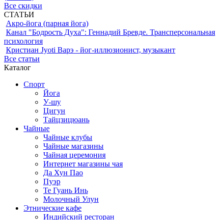
Все скидки
СТАТЬИ
Акро-йога (парная йога)
Канал "Бодрость Духа": Геннадий Бревде. Трансперсональная
психология
Кристиан Jyoti Варэ - йог-иллюзионист, музыкант
Все статьи
Каталог
Спорт
Йога
У-шу
Цигун
Тайцзицюань
Чайные
Чайные клубы
Чайные магазины
Чайная церемония
Интернет магазины чая
Да Хун Пао
Пуэр
Те Гуань Инь
Молочный Улун
Этнические кафе
Индийский ресторан