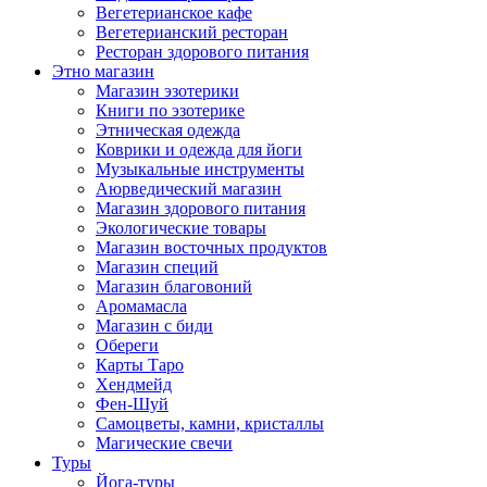
Вегетерианское кафе
Вегетерианский ресторан
Ресторан здорового питания
Этно магазин
Магазин эзотерики
Книги по эзотерике
Этническая одежда
Коврики и одежда для йоги
Музыкальные инструменты
Аюрведический магазин
Магазин здорового питания
Экологические товары
Магазин восточных продуктов
Магазин специй
Магазин благовоний
Аромамасла
Магазин с биди
Обереги
Карты Таро
Хендмейд
Фен-Шуй
Самоцветы, камни, кристаллы
Магические свечи
Туры
Йога-туры