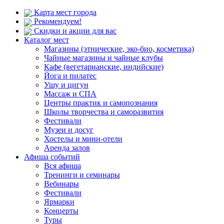
Карта мест города
Рекомендуем!
Скидки и акции для вас
Каталог мест
Магазины (этнические, эко-био, косметика)
Чайные магазины и чайные клубы
Кафе (вегетарианские, индийские)
Йога и пилатес
Ушу и цигун
Массаж и СПА
Центры практик и самопознания
Школы творчества и саморазвития
Фестивали
Музеи и досуг
Хостелы и мини-отели
Аренда залов
Афиша событий
Вся афиша
Тренинги и семинары
Вебинары
Фестивали
Ярмарки
Концерты
Туры