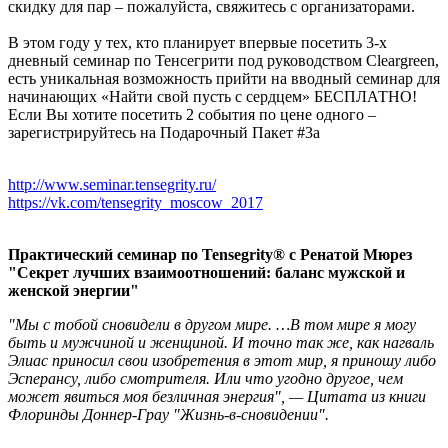
скидку для пар – пожалуйста, свяжитесь с организаторами.
В этом году у тех, кто планирует впервые посетить 3-х
дневный семинар по Тенсегрити под руководством Cleargreen,
есть уникальная возможность прийти на вводный семинар для
начинающих «Найти свой пусть с сердцем» БЕСПЛАТНО!
Если Вы хотите посетить 2 события по цене одного –
зарегистрируйтесь на Подарочный Пакет #3а
http://www.seminar.tensegrity.ru/
https://vk.com/tensegrity_moscow_2017
Практический семинар по Tensegrity® с Ренатой Мюрез
"Секрет лучших взаимоотношений: баланс мужской и
женской энергии"
"Мы с тобой сновидели в другом мире. …В том мире я могу
быть и мужчиной и женщиной. И точно так же, как нагваль
Элиас приносил свои изобретения в этот мир, я приношу либо
Эсперансу, либо смотрителя. Или что угодно другое, чем
может явиться моя безличная энергия", — Цитата из книги
Флоринды Доннер-Грау "Жизнь-в-сновидении".