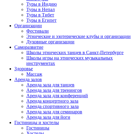
Туры в Индию
Туры в Непал
Туры в Тибет
Туры в Египет
Организации
Фестивали
Этнические и эзотерические клубы и организации
Духовные организации
Саморазвитие
Школы этнических танцев в Санкт-Петербурге
Школы игры на этнических музыкальных
инструментах
Здоровье
Массаж
Аренда залов
Аренда зала для танцев
Аренда зала для тренингов
Аренда зала для конференций
Аренда концертного зала
Аренда спортивного зала
Аренда зала для семинаров
Аренда зала для йоги
Гостиницы и хостелы
Гостиницы
Хостелы