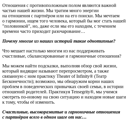
Отношения с противоположным полом являются важной
частью нашей жизни. Мы тратим много энергии
на отношения с партнёром или на его поиски. Мы мечтаем
о гармонии, ищем того человека, который бы мог стать нашей
"половинкой", но, даже если мы его находим, с течением
времени часто приходит разочарование…
Почему многие из наших историй такие однотипные?
Что мешает настолько многим из нас поддерживать
счастливые, сбалансированные и гармоничные отношения?
Мы можем найти подсказки, выполняя обзор свой жизни,
который видящие называют перепросмотром, а также
связанную с ним практику Theater of Infinity® (Театр
Бесконечности); возможно, мы обнаружим корни наших
проблем в поведенческих привычках своей семьи, в истории
отношений родителей. Практикуя Tensegrity®, мы учимся
смотреть по-новому на свою ситуацию и находим новые шаги
к тому, чтобы её изменить.
Счастливые, высокоразвитые и гармоничные отношения
с партнёром всего в одном шаге от нас…