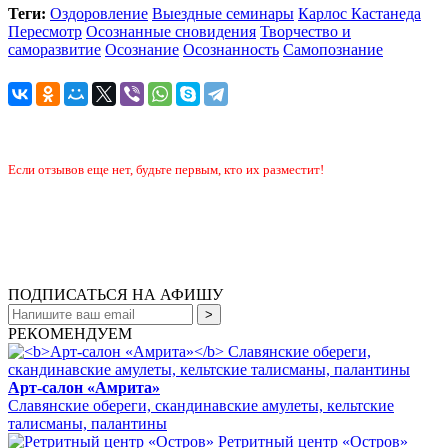
Теги:
Оздоровление
Выездные семинары
Карлос Кастанеда
Пересмотр
Осознанные сновидения
Творчество и
саморазвитие
Осознание
Осознанность
Самопознание
Если отзывов еще нет, будьте первым, кто их разместит!
ПОДПИСАТЬСЯ НА АФИШУ
РЕКОМЕНДУЕМ
Арт-салон «Амрита»
Славянские обереги, скандинавские амулеты, кельтские
талисманы, палантины
Ретритный центр «Остров»