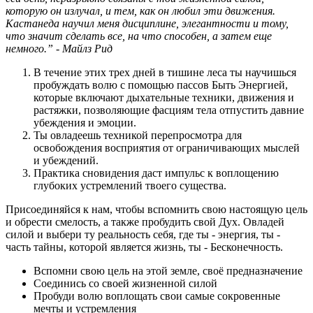
которую он излучал, и тем, как он любил эти движения.
Кастанеда научил меня дисциплине, элегантности и тому,
что значит сделать все, на что способен, а затем еще
немного.” - Майлз Рид
В течение этих трех дней в тишине леса ты научишься
пробуждать волю с помощью пассов Быть Энергией,
которые включают дыхательные техники, движения и
растяжки, позволяющие фасциям тела отпустить давние
убеждения и эмоции.
Ты овладеешь техникой перепросмотра для
освобождения восприятия от ограничивающих мыслей
и убеждений.
Практика сновидения даст импульс к воплощению
глубоких устремлений твоего существа.
Присоединяйся к нам, чтобы вспомнить свою настоящую цель
и обрести смелость, а также пробудить свой Дух. Овладей
силой и выбери ту реальность себя, где ты - энергия, ты -
часть тайны, которой является жизнь, ты - Бесконечность.
Вспомни свою цель на этой земле, своё предназначение
Соединись со своей жизненной силой
Пробуди волю воплощать свои самые сокровенные
мечты и устремления