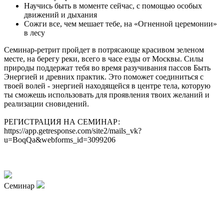
Научись быть в моменте сейчас, с помощью особых
движений и дыхания
Сожги все, чем мешает тебе, на «Огненной церемонии»
в лесу
Семинар-ретрит пройдет в потрясающе красивом зеленом
месте, на берегу реки, всего в часе езды от Москвы. Силы
природы поддержат тебя во время разучивания пассов Быть
Энергией и древних практик. Это поможет соединиться с
твоей волей - энергией находящейся в центре тела, которую
ты сможешь использовать для проявления твоих желаний и
реализации сновидений.
РЕГИСТРАЦИЯ НА СЕМИНАР:
https://app.getresponse.com/site2/mails_vk?
u=BoqQa&webforms_id=3099206
Семинар