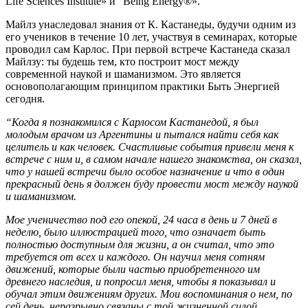
Life Sciences Institute» и "Being Energy®».
Майлз унаследовал знания от К. Кастанеды, будучи одним из
его учеников в течение 10 лет, участвуя в семинарах, которые
проводил сам Карлос. При первой встрече Кастанеда сказал
Майлзу: ты будешь тем, кто построит мост между
современной наукой и шаманизмом. Это является
основополагающим принципом практики Быть Энергией
сегодня.
“Когда я познакомился с Карлосом Кастанедой, я был
молодым врачом из Аргентины и пытался найти себя как
целитель и как человек. Счастливые события привели меня к
встрече с ним и, в самом начале нашего знакомства, он сказал,
что у нашей встречи было особое назначение и что в один
прекрасный день я должен буду провести мост между наукой
и шаманизмом.
Мое ученичество под его опекой, 24 часа в день и 7 дней в
неделю, было иллюстрацией того, что означает быть
полностью доступным для жизни, а он считал, что это
требуется от всех и каждого. Он научил меня сотням
движений, которые были частью приобретенного им
древнего наследия, и попросил меня, чтобы я показывал и
обучал этим движениям других. Мои воспоминания о нем, по
сей день, неразрывно связаны с той жизненной силой,