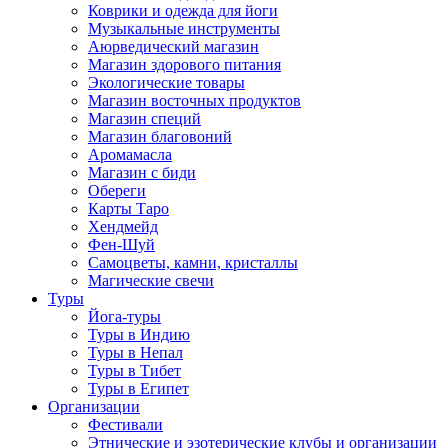
Коврики и одежда для йоги
Музыкальные инструменты
Аюрведический магазин
Магазин здорового питания
Экологические товары
Магазин восточных продуктов
Магазин специй
Магазин благовоний
Аромамасла
Магазин с биди
Обереги
Карты Таро
Хендмейд
Фен-Шуй
Самоцветы, камни, кристаллы
Магические свечи
Туры
Йога-туры
Туры в Индию
Туры в Непал
Туры в Тибет
Туры в Египет
Организации
Фестивали
Этнические и эзотерические клубы и организации