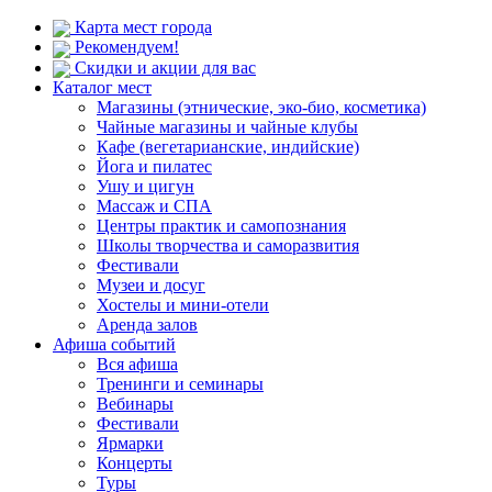
Карта мест города
Рекомендуем!
Скидки и акции для вас
Каталог мест
Магазины (этнические, эко-био, косметика)
Чайные магазины и чайные клубы
Кафе (вегетарианские, индийские)
Йога и пилатес
Ушу и цигун
Массаж и СПА
Центры практик и самопознания
Школы творчества и саморазвития
Фестивали
Музеи и досуг
Хостелы и мини-отели
Аренда залов
Афиша событий
Вся афиша
Тренинги и семинары
Вебинары
Фестивали
Ярмарки
Концерты
Туры