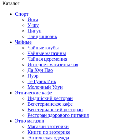
Каталог
Спорт
Йога
У-шу
Цигун
Тайцзицюань
Чайные
Чайные клубы
Чайные магазины
Чайная церемония
Интернет магазины чая
Да Хун Пао
Пуэр
Те Гуань Инь
Молочный Улун
Этнические кафе
Индийский ресторан
Вегетерианское кафе
Вегетерианский ресторан
Ресторан здорового питания
Этно магазин
Магазин эзотерики
Книги по эзотерике
Этническая одежда