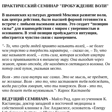
ПРАКТИЧЕСКИЙ СЕМИНАР "ПРОБУЖДЕНИЕ ВОЛИ"
В шаманских культурах древней Мексики развитие воли,
как центра действия, было высшей формой готовности к
встрече с любыми вызовами жизни. Это создает “позицию
силы” для взаимодействия с миром с уверенностью и
осознанием. В этой позиции пробуждается интуиция,
обостряется чувство связи с намерением.
"- То, что среди людей принято называть волей, – не более
чем упорство и твердость характера, – сказал он, – То, что
маг называет волей, – есть сила, которая исходит изнутри
него и привязывается к внешнему миру. Она выходит через
живот, прямо отсюда, где находятся светящиеся волокна. Он
потер свой пупок, указывая место.
Воля - это сила внутри нас самих. Это не мысль, не предмет,
не желание. Воля - это то, что заставляет тебя побеждать,
когда рассудок говорит, что ты повержен. Воля - это то,
что делает тебя неуязвимым."- Карлос Кастанеда
ВЕДУЩИЙ СЕМИНАРА
- Майлз Рид, один из учеников К.
Кастанеды, доктор западной и восточной медицины в
собственной клинике в Лос Анджелесе, основатель «Energy