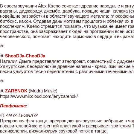
В своем звучании Alex Kseno сочетает древние народные и рит
варганы, диджериду, джембе, дарбука, поющие чаши, калюка (с
новейшие разработки в области звучащего металла: глюкофоны
битбокс, кахон. Отдавая дань мотивам прошлого и облекая их
поколениям, Kseno стремится показать, что музыка не имеет гра
пространстве, она завораживает людей на протяжении всей ис
человеческого, помогает находить гармонию в сердце и выражат
❄
❅
ShooDJa-ChooDJa
Наталия Дзыга представляет этнопроект, совместный с дидже
Удмуртские, бесермянские древние напевы - крези, языческие
песни удмуртов тесно переплетены с различными течениями эл
❄
❅
ZARENOK
(Mudra Music)
https://www.mixcloud.com/jenyzarenok/
Перфоманс:
۞
ANYA LESNAYA
Прекрасная фея танца, превращающая звуковые вибрации в ча
поразительной женственной пластикой и раскрывает зрителям Tr
великолепии, визуализируя звуковой поток в танце.