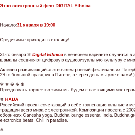
Этно-электронный фест DIGITAL Ethnica
Начало:
31 января в 19:00
Средизимье приходит в столицу!
31-го января ❄
Digital Ethnica
в вечернем варианте случится в
шаманы соединяют цифровую аудиовизуальную культуру с ми
Активно развивающийся этно-электронный фестиваль из Петерб
29-го большой праздник в Питере, а через день мы уже с вами! )
✼ ❅ ❆ ❉ ❋
Праздновать торжество зимы мы будем с настоящими мастерам
❅
HAUA
Российский проект сочетающий в себе транснациональные и 
традиции всего мира с электроникой. Композиции проекта с 200
сборниках Ganesha yoga, Buddha lounge essental India, Buddha gro
electronics beats, Chill in paradise.
❄