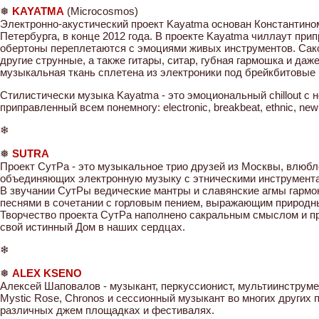
❅
KAYATMA
(Microcosmos)
Электронно-акустический проект Kayatma основан Константино
Петербурга, в конце 2012 года. В проекте Kayatma чиллаут прип
обертоны переплетаются с эмоциями живых инструментов. Сакс
другие струнные, а также гитары, ситар, губная гармошка и даж
музыкальная ткань сплетена из электроники под брейкбитовые
Стилистически музыка Kayatma - это эмоциональный chillout с 
приправленный всем понемногу: electronic, breakbeat, ethnic, new 
❄
❅
SUTRA
Проект СутРа - это музыкальное трио друзей из Москвы, влюбл
объединяющих электронную музыку с этническими инструмента
В звучании СутРы ведические мантры и славянские агмы гарм
песнями в сочетании с горловым пением, выражающим природн
Творчество проекта СутРа наполнено сакральным смыслом и п
свой истинный Дом в наших сердцах.
❄
❅
ALEX KSENO
Алексей Шаповалов - музыкант, перкуссионист, мультиинструме
Mystic Rose, Chronos и сессионный музыкант во многих других п
различных джем площадках и фестивалях.