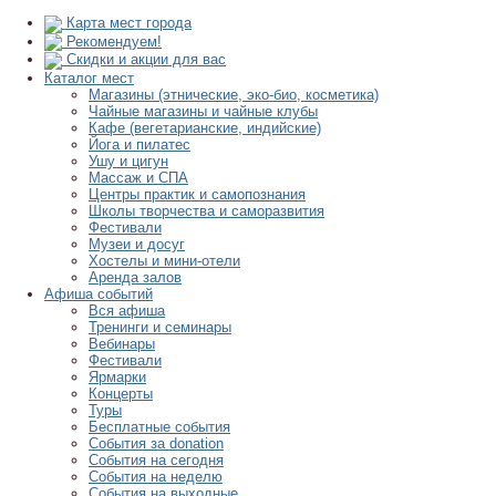
Карта мест города
Рекомендуем!
Скидки и акции для вас
Каталог мест
Магазины (этнические, эко-био, косметика)
Чайные магазины и чайные клубы
Кафе (вегетарианские, индийские)
Йога и пилатес
Ушу и цигун
Массаж и СПА
Центры практик и самопознания
Школы творчества и саморазвития
Фестивали
Музеи и досуг
Хостелы и мини-отели
Аренда залов
Афиша событий
Вся афиша
Тренинги и семинары
Вебинары
Фестивали
Ярмарки
Концерты
Туры
Бесплатные события
События за donation
События на сегодня
События на неделю
События на выходные