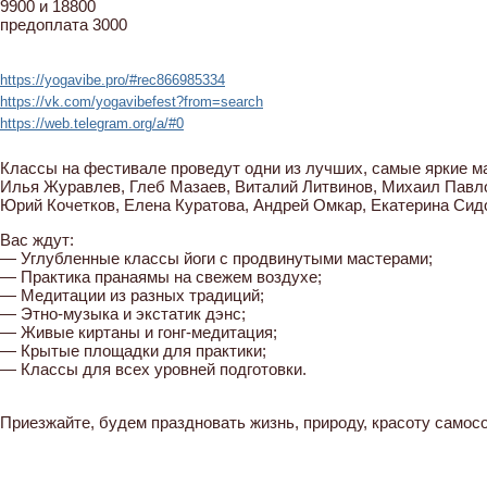
9900 и 18800
предоплата 3000
https://yogavibe.pro/#rec866985334
https://vk.com/yogavibefest?from=search
https://web.telegram.org/a/#0
Классы на фестивале проведут одни из лучших, самые яркие ма
Илья Журавлев, Глеб Мазаев, Виталий Литвинов, Михаил Павл
Юрий Кочетков, Елена Куратова, Андрей Омкар, Екатерина Сидо
Вас ждут:
— Углубленные классы йоги с продвинутыми мастерами;
— Практика пранаямы на свежем воздухе;
— Медитации из разных традиций;
— Этно-музыка и экстатик дэнс;
— Живые киртаны и гонг-медитация;
— Крытые площадки для практики;
— Классы для всех уровней подготовки.
Приезжайте, будем праздновать жизнь, природу, красоту самос