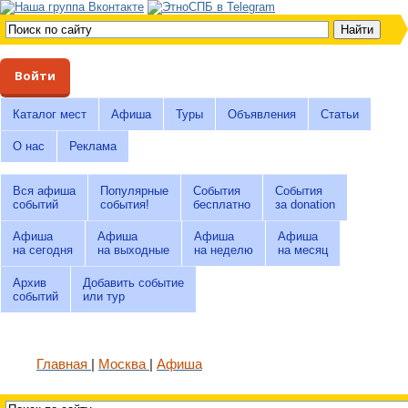
Войти
Каталог мест
Афиша
Туры
Объявления
Статьи
О нас
Реклама
Вся афиша
Популярные
События
События
событий
события!
бесплатно
за donation
Афиша
Афиша
Афиша
Афиша
на сегодня
на выходные
на неделю
на месяц
Архив
Добавить событие
событий
или тур
Главная
Москва
Афиша