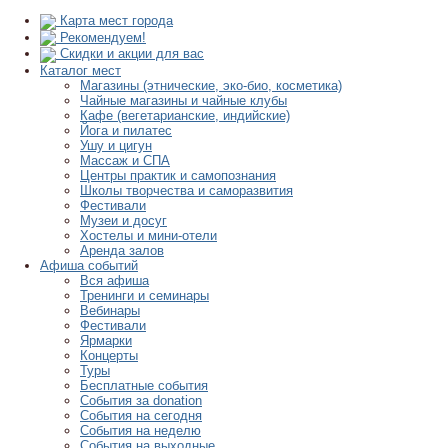
Карта мест города
Рекомендуем!
Скидки и акции для вас
Каталог мест
Магазины (этнические, эко-био, косметика)
Чайные магазины и чайные клубы
Кафе (вегетарианские, индийские)
Йога и пилатес
Ушу и цигун
Массаж и СПА
Центры практик и самопознания
Школы творчества и саморазвития
Фестивали
Музеи и досуг
Хостелы и мини-отели
Аренда залов
Афиша событий
Вся афиша
Тренинги и семинары
Вебинары
Фестивали
Ярмарки
Концерты
Туры
Бесплатные события
События за donation
События на сегодня
События на неделю
События на выходные