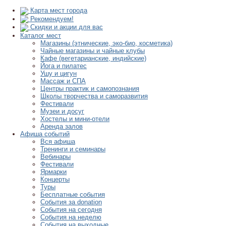
Карта мест города
Рекомендуем!
Скидки и акции для вас
Каталог мест
Магазины (этнические, эко-био, косметика)
Чайные магазины и чайные клубы
Кафе (вегетарианские, индийские)
Йога и пилатес
Ушу и цигун
Массаж и СПА
Центры практик и самопознания
Школы творчества и саморазвития
Фестивали
Музеи и досуг
Хостелы и мини-отели
Аренда залов
Афиша событий
Вся афиша
Тренинги и семинары
Вебинары
Фестивали
Ярмарки
Концерты
Туры
Бесплатные события
События за donation
События на сегодня
События на неделю
События на выходные