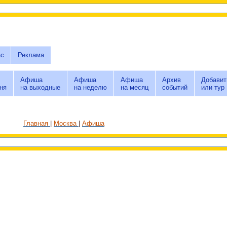
ас
Реклама
Афиша
Афиша
Афиша
Архив
Добавит
ня
на выходные
на неделю
на месяц
событий
или тур
Главная
Москва
Афиша