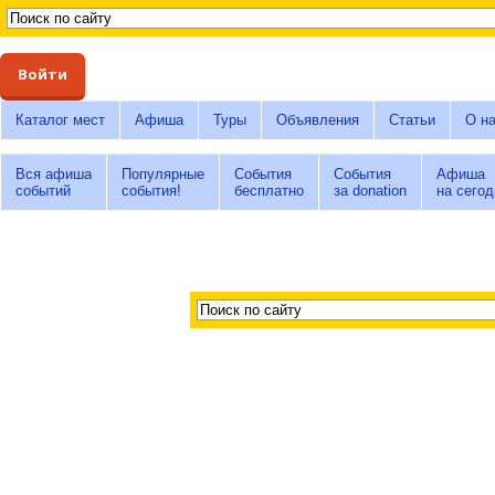
Войти
Каталог мест
Афиша
Туры
Объявления
Статьи
О н
Вся афиша
Популярные
События
События
Афиша
событий
события!
бесплатно
за donation
на сегод