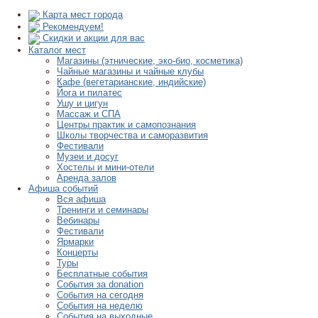
Карта мест города
Рекомендуем!
Скидки и акции для вас
Каталог мест
Магазины (этнические, эко-био, косметика)
Чайные магазины и чайные клубы
Кафе (вегетарианские, индийские)
Йога и пилатес
Ушу и цигун
Массаж и СПА
Центры практик и самопознания
Школы творчества и саморазвития
Фестивали
Музеи и досуг
Хостелы и мини-отели
Аренда залов
Афиша событий
Вся афиша
Тренинги и семинары
Вебинары
Фестивали
Ярмарки
Концерты
Туры
Бесплатные события
События за donation
События на сегодня
События на неделю
События на выходные