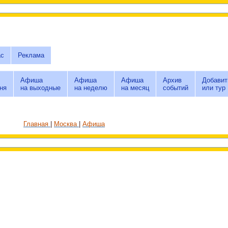
ас
Реклама
Афиша
Афиша
Афиша
Архив
Добавит
ня
на выходные
на неделю
на месяц
событий
или тур
Главная
Москва
Афиша