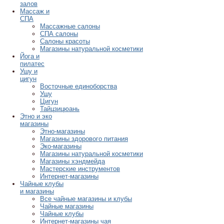
залов
Массаж и
СПА
Массажные салоны
СПА салоны
Салоны красоты
Магазины натуральной косметики
Йога и
пилатес
Ушу и
цигун
Восточные единоборства
Ушу
Цигун
Тайцзицюань
Этно и эко
магазины
Этно-магазины
Магазины здорового питания
Эко-магазины
Магазины натуральной косметики
Магазины хэндмейда
Мастерские инструментов
Интернет-магазины
Чайные клубы
и магазины
Все чайные магазины и клубы
Чайные магазины
Чайные клубы
Интернет-магазины чая