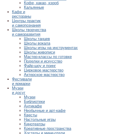
Кофе, какао, кэроб
Кальянные
Кафе и
рестораны
Центры практик
и самопознания
Школы творчества
и саморазвития
Школы танцев
Школы вокала
Школы игры на инструментах
Школы живописи
Мастер-классы по готовке
Поделки и искусство
Файр-шоу и поинг
Цирковое мастерство
Актерское мастерство
Фестивали
и ярмарки
Музеи
и досуг
Музеи
Библиотеки
Антикафе
Необычные и арт-кафе
Квесты
Настольные игры
Кинотеатры
Креативные пространства
Хостелы и мини-отели