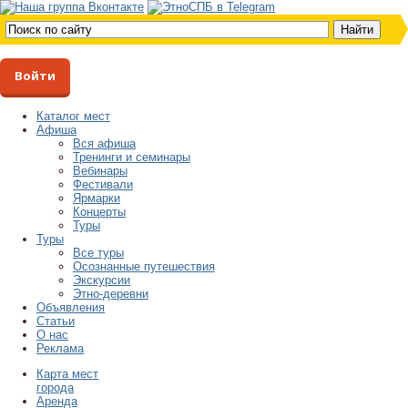
Войти
Каталог мест
Афиша
Вся афиша
Тренинги и семинары
Вебинары
Фестивали
Ярмарки
Концерты
Туры
Туры
Все туры
Осознанные путешествия
Экскурсии
Этно-деревни
Объявления
Статьи
О нас
Реклама
Карта мест
города
Аренда