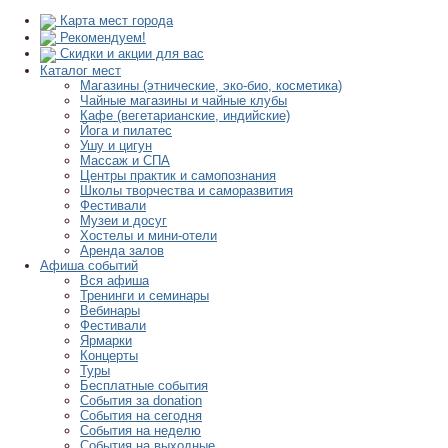
Карта мест города
Рекомендуем!
Скидки и акции для вас
Каталог мест
Магазины (этнические, эко-био, косметика)
Чайные магазины и чайные клубы
Кафе (вегетарианские, индийские)
Йога и пилатес
Ушу и цигун
Массаж и СПА
Центры практик и самопознания
Школы творчества и саморазвития
Фестивали
Музеи и досуг
Хостелы и мини-отели
Аренда залов
Афиша событий
Вся афиша
Тренинги и семинары
Вебинары
Фестивали
Ярмарки
Концерты
Туры
Бесплатные события
События за donation
События на сегодня
События на неделю
События на выходные