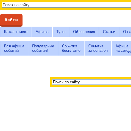
Войти
Каталог мест
Афиша
Туры
Объявления
Статьи
О н
Вся афиша
Популярные
События
События
Афиша
событий
события!
бесплатно
за donation
на сегод