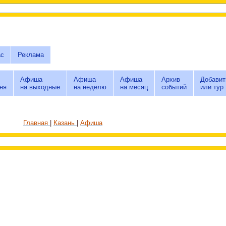
ас
Реклама
Афиша
Афиша
Афиша
Архив
Добавит
ня
на выходные
на неделю
на месяц
событий
или тур
Главная
Казань
Афиша