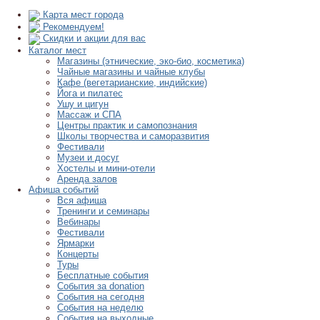
Карта мест города
Рекомендуем!
Скидки и акции для вас
Каталог мест
Магазины (этнические, эко-био, косметика)
Чайные магазины и чайные клубы
Кафе (вегетарианские, индийские)
Йога и пилатес
Ушу и цигун
Массаж и СПА
Центры практик и самопознания
Школы творчества и саморазвития
Фестивали
Музеи и досуг
Хостелы и мини-отели
Аренда залов
Афиша событий
Вся афиша
Тренинги и семинары
Вебинары
Фестивали
Ярмарки
Концерты
Туры
Бесплатные события
События за donation
События на сегодня
События на неделю
События на выходные