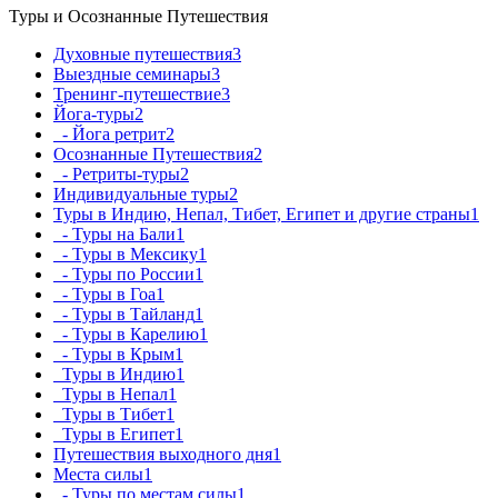
Туры и Осознанные Путешествия
Духовные путешествия
3
Выездные семинары
3
Тренинг-путешествие
3
Йога-туры
2
- Йога ретрит
2
Осознанные Путешествия
2
- Ретриты-туры
2
Индивидуальные туры
2
Туры в Индию, Непал, Тибет, Египет и другие страны
1
- Туры на Бали
1
- Туры в Мексику
1
- Туры по России
1
- Туры в Гоа
1
- Туры в Тайланд
1
- Туры в Карелию
1
- Туры в Крым
1
Туры в Индию
1
Туры в Непал
1
Туры в Тибет
1
Туры в Египет
1
Путешествия выходного дня
1
Места силы
1
- Туры по местам силы
1