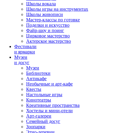
Школы вокала
Школы игры на инструментах
Школы живописи
Мастер-классы по готовке
Поделки и искусство
Файр-шоу и поинг
Цирковое мастерство
Актерское мастерство
Фестивали
и ярмарки
Музеи
и досуг
Музеи
Библиотеки
Антикафе
Необычные и арт-кафе
Квесты
Настольные игры
Кинотеатры
Креативные пространства
Хостелы и мини-отели
Арт-галереи
Семейный досуг
Зоопарки
Этно-деревни