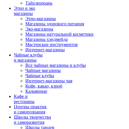
Тайцзицюань
Этно и эко
магазины
Этно-магазины
Магазины здорового питания
Эко-магазины
Магазины натуральной косметики
Магазины хэндмейда
Мастерские инструментов
Интернет-магазины
Чайные клубы
и магазины
Все чайные магазины и клубы
Чайные магазины
Чайные клубы
Интернет-магазины чая
Кофе, какао, кэроб
Кальянные
Кафе и
рестораны
Центры практик
и самопознания
Школы творчества
и саморазвития
Школы танцев