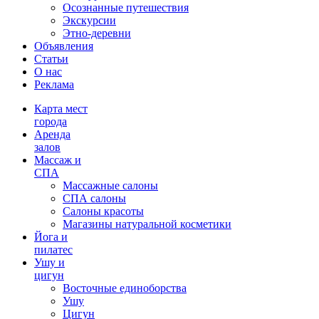
Осознанные путешествия
Экскурсии
Этно-деревни
Объявления
Статьи
О нас
Реклама
Карта мест
города
Аренда
залов
Массаж и
СПА
Массажные салоны
СПА салоны
Салоны красоты
Магазины натуральной косметики
Йога и
пилатес
Ушу и
цигун
Восточные единоборства
Ушу
Цигун