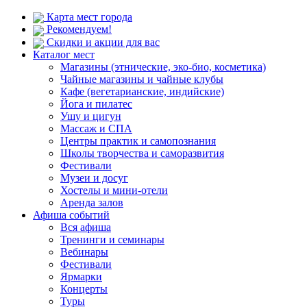
Карта мест города
Рекомендуем!
Скидки и акции для вас
Каталог мест
Магазины (этнические, эко-био, косметика)
Чайные магазины и чайные клубы
Кафе (вегетарианские, индийские)
Йога и пилатес
Ушу и цигун
Массаж и СПА
Центры практик и самопознания
Школы творчества и саморазвития
Фестивали
Музеи и досуг
Хостелы и мини-отели
Аренда залов
Афиша событий
Вся афиша
Тренинги и семинары
Вебинары
Фестивали
Ярмарки
Концерты
Туры