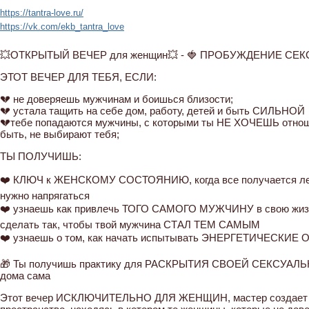
https://tantra-love.ru/
https://vk.com/ekb_tantra_love
💥ОТКРЫТЫЙ ВЕЧЕР для женщин💥 - 🍓 ПРОБУЖДЕНИЕ СЕКС
ЭТОТ ВЕЧЕР ДЛЯ ТЕБЯ, ЕСЛИ:
💔 не доверяешь мужчинам и боишься близости;
💔 устала тащить на себе дом, работу, детей и быть СИЛЬНОЙ
💔тебе попадаются мужчины, с которыми ты НЕ ХОЧЕШЬ отношен
быть, не выбирают тебя;
ТЫ ПОЛУЧИШЬ:
❤️ КЛЮЧ к ЖЕНСКОМУ СОСТОЯНИЮ, когда все получается легк
нужно напрягаться
❤️ узнаешь как привлечь ТОГО САМОГО МУЖЧИНУ в свою жизнь,
сделать так, чтобы твой мужчина СТАЛ ТЕМ САМЫМ
❤️ узнаешь о том, как начать испытывать ЭНЕРГЕТИЧЕСК
🎁 Ты получишь практику для РАСКРЫТИЯ СВОЕЙ СЕКСУАЛЬ
дома сама
Этот вечер ИСКЛЮЧИТЕЛЬНО ДЛЯ ЖЕНЩИН, мастер создает 