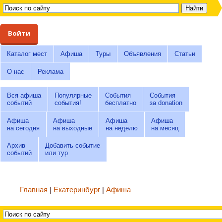
Войти
Каталог мест
Афиша
Туры
Объявления
Статьи
О нас
Реклама
Вся афиша
Популярные
События
События
событий
события!
бесплатно
за donation
Афиша
Афиша
Афиша
Афиша
на сегодня
на выходные
на неделю
на месяц
Архив
Добавить событие
событий
или тур
Главная
Екатеринбург
Афиша