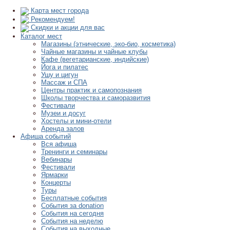
Карта мест города
Рекомендуем!
Скидки и акции для вас
Каталог мест
Магазины (этнические, эко-био, косметика)
Чайные магазины и чайные клубы
Кафе (вегетарианские, индийские)
Йога и пилатес
Ушу и цигун
Массаж и СПА
Центры практик и самопознания
Школы творчества и саморазвития
Фестивали
Музеи и досуг
Хостелы и мини-отели
Аренда залов
Афиша событий
Вся афиша
Тренинги и семинары
Вебинары
Фестивали
Ярмарки
Концерты
Туры
Бесплатные события
События за donation
События на сегодня
События на неделю
События на выходные