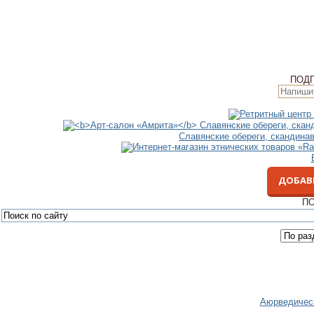
ПОД
Славянские обереги, скандина
ДОБАВ
ПО
Аюрведическ