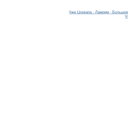
Чже Цонкапа - Ламрим - Большое
Ч