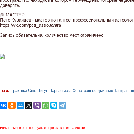
пространство, находясь в котором те женщины, которые не дов
доверять.
👱 МАСТЕР
Петр Кувайцев - мастер по тантре, профессиональный астролог,
https://vk.com/petr_astro.tantra
Запись обязательна, количество мест ограничено!
Теги:
Практики Ошо
Цигун
Парная йога
Холотропное дыхание
Тантра
Тан
Если отзывов еще нет, будьте первым, кто их разместит!